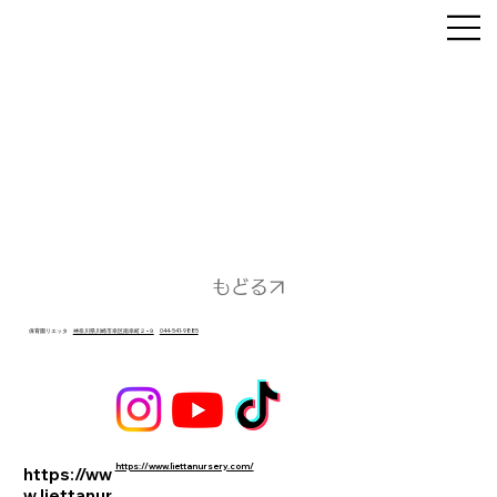
もどる
保育園リエッタ
神奈川県川崎市幸区南幸町２−９
044-541-9885
https://www.liettanursery.com/
https://ww
w.liettanur